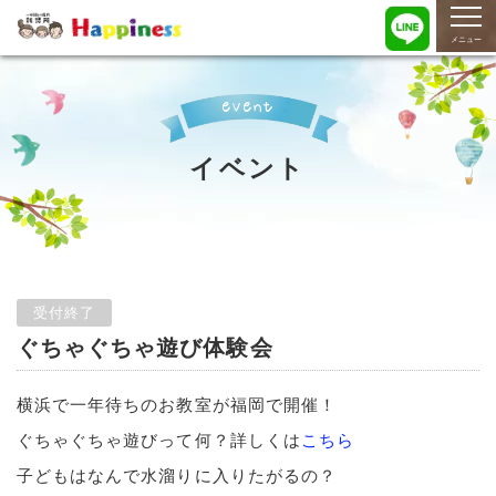
togg
navi
メニュー
event
イベント
受付終了
ぐちゃぐちゃ遊び体験会
横浜で一年待ちのお教室が福岡で開催！
ぐちゃぐちゃ遊びって何？詳しくは
こちら
子どもはなんで水溜りに入りたがるの？