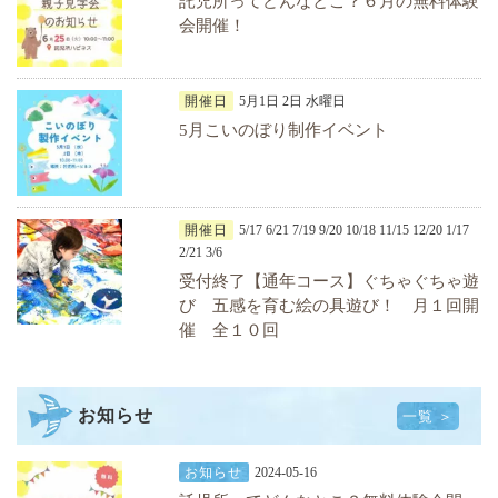
託児所ってどんなとこ？６月の無料体験
会開催！
開催日
5月1日 2日 水曜日
5月こいのぼり制作イベント
開催日
5/17 6/21 7/19 9/20 10/18 11/15 12/20 1/17
2/21 3/6
受付終了【通年コース】ぐちゃぐちゃ遊
び 五感を育む絵の具遊び！ 月１回開
催 全１０回
お知らせ
一覧 ＞
お知らせ
2024-05-16