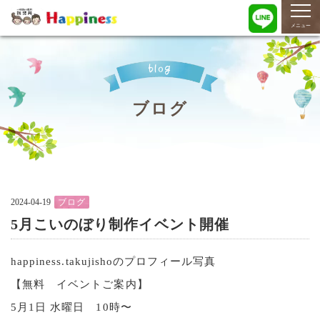
togg
navi
メニュー
blog
ブログ
2024-04-19
ブログ
5月こいのぼり制作イベント開催
happiness.takujishoのプロフィール写真
【無料 イベントご案内】
5月1日 水曜日 10時〜