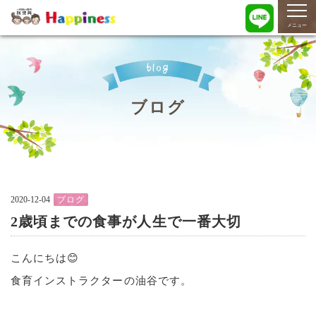
togg
navi
メニュー
blog
ブログ
2020-12-04
ブログ
2歳頃までの食事が人生で一番大切
こんにちは😊
食育インストラクターの油谷です。