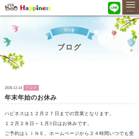
togg
navi
メニュー
blog
ブログ
2020-12-14
ブログ
年末年始のお休み
ハピネスは１２月２７日までの営業となります。
１２月２８日～１月3日はお休みです。
ご予約はＬＩＮＥ、ホームページから２４時間いつでも受